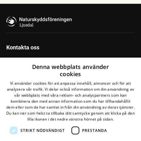
Ljusdal
Kontakta oss
Naturskyddsföreningen i Ljusdal
Denna webbplats använder
Maila oss
cookies
Vi använder cookies för att anpassa innehåll, annonser och för att
Cookies
analysera vår trafik. Vi delar också information om din användning av
vår webbplats med våra reklam- och analyspartners som kan
Om cookies
kombinera den med annan information som du har tillhandahållit
dem eller som de har samlat in från din användning av deras tjänster.
Du kan när som helst ta tillbaka ditt samtycke genom att klicka på den
lilla ikonen i det nedre vänstra hörnet på sidan.
STRIKT NÖDVÄNDIGT
PRESTANDA
Den här webbplatsen drivs av
Glesys AB
med
Bra
Miljöval-märkt
el från
Falkenberg Energi